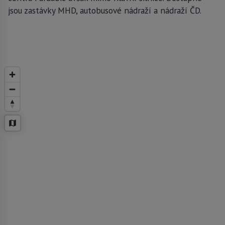
jsou zastávky MHD, autobusové nádraží a nádraží ČD.