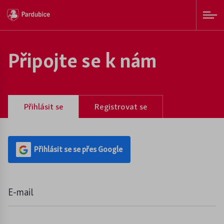
město Pardubice
Přihlásit k odběru novinek
Připojte se k nám
E-mail
Po přihlášení zkontrolujte svůj e-mail (případně
spam) kvůli potvrzení odběru novinek.
Přihlásit se
Registrovat se
Souhlasím se zpracováním
osobních údajů
Přihlásit se se přes Google
PŘIHLÁSIT SE
E-mail