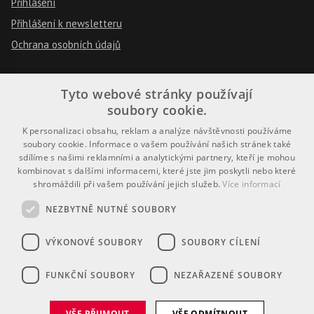
Přihlášení
Přihlášení k newsletteru
Ochrana osobních údajů
Tyto webové stránky používají
Pravidla
soubory cookie.
Návod k použití
K personalizaci obsahu, reklam a analýze návštěvnosti používáme
soubory cookie. Informace o vašem používání našich stránek také
Podmínky použití
sdílíme s našimi reklamními a analytickými partnery, kteří je mohou
kombinovat s dalšími informacemi, které jste jim poskytli nebo které
Prohlášení o přístupnosti
shromáždili při vašem používání jejich služeb.
Více informací
NEZBYTNĚ NUTNÉ SOUBORY
VÝKONOVÉ SOUBORY
SOUBORY CÍLENÍ
FUNKČNÍ SOUBORY
NEZAŘAZENÉ SOUBORY
Je i vaše školství inspirativní a plné
nápadů?
VŠE PŘIJMOUT
VŠE ODMÍTNOUT