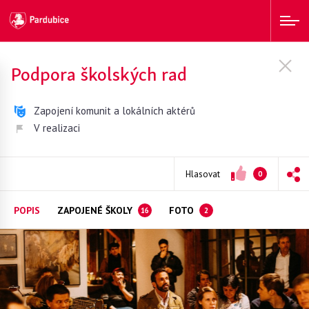
Podpora školských rad
Zapojení komunit a lokálních aktérů
V realizaci
Hlasovat
0
POPIS
ZAPOJENÉ ŠKOLY
FOTO
16
2