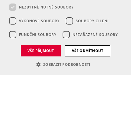
NEZBYTNĚ NUTNÉ SOUBORY
VÝKONOVÉ SOUBORY
SOUBORY CÍLENÍ
FUNKČNÍ SOUBORY
NEZAŘAZENÉ SOUBORY
VŠE PŘIJMOUT
VŠE ODMÍTNOUT
ZOBRAZIT PODROBNOSTI
Nezbytně nutné soubory
Výkonové soubory
Soubory cílení
Funkční soubory
Nezařazené soubory
Nezbytně nutné soubory cookie umožňují základní funkce webových
stránek, jako je přihlášení uživatele a správa účtu. Webové stránky nelze
bez nezbytně nutných souborů cookie správně používat.
Poskytovatel
/
Název
Vyprší
Popis
Doména