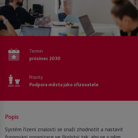
Termín
prosinec 2030
Priority
Podpora města jako zřizovatele
Popis
Systém řízení znalostí se snaží zhodnotit a nastavit
fungování organizace ve školství tak, aby se v něm