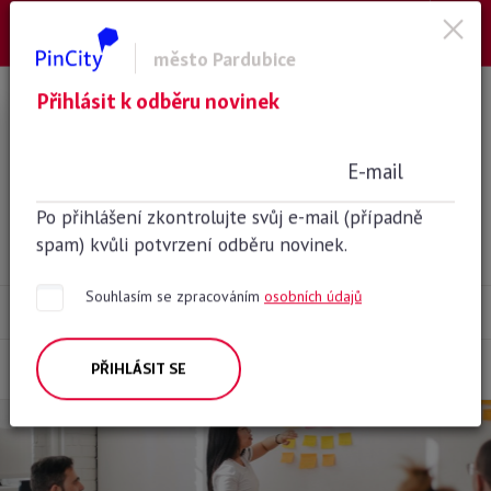
město Pardubice
Přihlásit k odběru novinek
Zavést systém znalostního
managementu a podpory inovací
E-mail
Inovační a znalostní management
Po přihlášení zkontrolujte svůj e-mail (případně
Plánovaný
spam) kvůli potvrzení odběru novinek.
Souhlasím se zpracováním
osobních údajů
Hlasovat
0
POPIS
ZAPOJENÉ ŠKOLY
FOTO
14
3
PŘIHLÁSIT SE