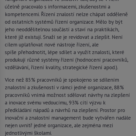
účelně pracovalo s informacemi, zkušenostmi a
kompetencemi. Řízení znalostí nelze chápat odděleně
od ostatních systémů řízení organizace. Mělo by být
jeho neoddělitelnou součástí a staví na praktikách,
které již existují. Snaží se je revidovat a zlepšit. Není
cílem uplatňovat nové nástroje řízení, ale
spíše přehodnotit, lépe sdílet a využít znalosti, které
produkují různé systémy řízení (hodnocení pracovníků,
vzdělávání, řízení kvality, strategické řízení apod.).
Více než 85% pracovníků je spokojeno se sdílením
znalostní a zkušeností v rámci jedné organizace, 88%
pracovníků vnímá možnost sdělovat návrhy na zlepšení
a inovace svému vedoucímu, 93% cítí výzvu k
předkládání nápadů a návrhů na zlepšení. Prostor pro
inovační a znalostní management bude vytvářen nadále
nejen uvnitř jedné organizace, ale zejména mezi
jednotlivými školami.