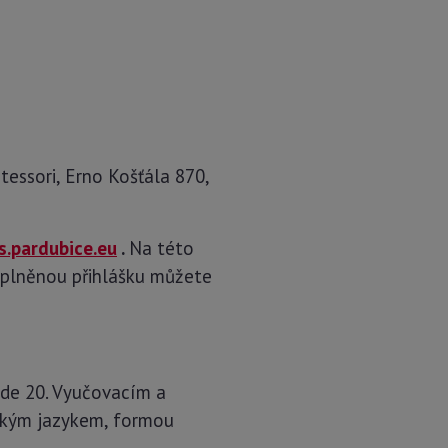
tessori, Erno Košťála 870,
s.pardubice.eu
.
Na této
Vyplněnou přihlášku můžete
bude 20. Vyučovacím a
ickým jazykem, formou