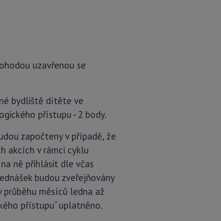
 dohodou uzavřenou se
né bydliště dítěte ve
gického přístupu - 2 body.
budou započteny v případě, že
h akcích v rámci cyklu
a ně přihlásit dle včas
řednášek budou zveřejňovány
v průběhu měsíců ledna až
kého přístupu“ uplatněno.