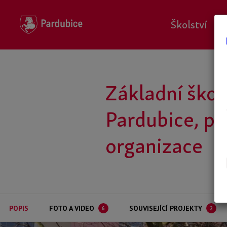
Školství
P
Základní ško
Pardubice, př
organizace
POPIS
FOTO A VIDEO
SOUVISEJÍCÍ PROJEKTY
6
2