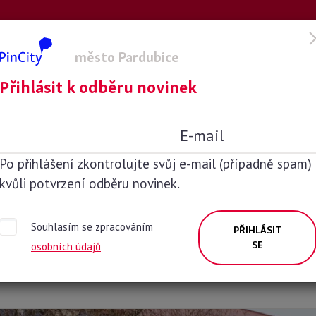
riority
Aktuality
Akce
Náš život
Kontakty
město Pardubice
Přihlásit k odběru novinek
la Montessori
E-mail
íspěvková
Po přihlášení zkontrolujte svůj e-mail (případně spam)
kvůli potvrzení odběru novinek.
Souhlasím se zpracováním
PŘIHLÁSIT
SE
osobních údajů