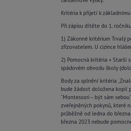
tandemové výuky.
Kritéria k přijetí k základní
Při zápisu dítěte do 1. ročník
1) Zákonné kritérium Trvalý 
zřizovatelem. U cizince hláše
2) Pomocná kritéria • Starší
spádovém obvodu školy (dolož
Body za splnění kritéria „Zna
bude žádost doložena kopií p
“Montessori – být sám sebou”
zveřejněných pokynů, které 
průběžně od ledna do března 
března 2023 nebude pomocné k