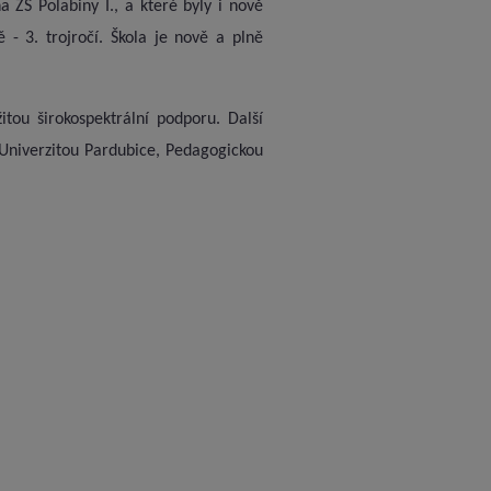
ZŠ Polabiny I., a které byly i nově
 - 3. trojročí. Škola je nově a plně
tou širokospektrální podporu. Další
 Univerzitou Pardubice, Pedagogickou
Š