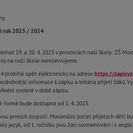
ny.
ní rok 2023 / 2024
,
obíhat 19. a 20. 4. 2023 v prostorách naší školy: ZŠ Mon
íny na naší škole nerezervujeme.
24 probíhá opět elektronicky na adrese
https://zapisyz
odrobnější informace k zápisu a kritéria přijetí žáků. 
přinést osobně v době zápisu.
ké formě bude dostupná od 1. 4. 2023.
dvou prvních trojročí. Maximální počet přijatých dětí 
ský jazyk, od 1. ročníku jsou žáci seznamováni i s angl