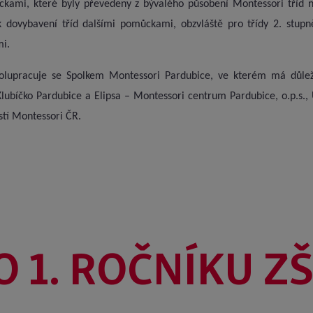
kami, které byly převedeny z bývalého působení Montessori tříd na 
 dovybavení tříd dalšími pomůckami, obzvláště pro třídy 2. stupně
mi.
spolupracuje se Spolkem Montessori Pardubice, ve kterém má důleži
lubíčko Pardubice a Elipsa – Montessori centrum Pardubice, o.p.s.,
stí Montessori ČR.
O 1. ROČNÍKU Z