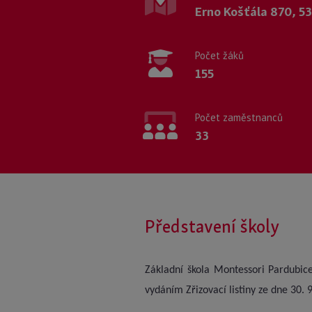
Erno Košťála 870, 5
Počet žáků
155
Počet zaměstnanců
33
Představení školy
Základní škola Montessori Pardubice
vydáním Zřizovací listiny ze dne 30. 