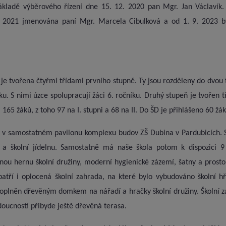
ákladě výběrového řízení dne 15. 12. 2020 pan Mgr. Jan Václavík.
. 2021 jmenována paní Mgr. Marcela Cibulková a od 1. 9. 2023 
e tvořena čtyřmi třídami prvního stupně. Ty jsou rozděleny do dvou tr
ku. S nimi úzce spolupracují žáci 6. ročníku. Druhý stupeň je tvořen tř
165 žáků, z toho 97 na I. stupni a 68 na II. Do ŠD je přihlášeno 60 žák
a v samostatném pavilonu komplexu budov ZŠ Dubina v Pardubicích. S
tě a školní jídelnu. Samostatně má naše škola potom k dispozici 9
nou hernu školní družiny, moderní hygienické zázemí, šatny a pros
atří i oplocená školní zahrada, na které bylo vybudováno školní hř
 doplněn dřevěným domkem na nářadí a hračky školní družiny. Školní 
udoucnosti přibyde ještě dřevěná terasa.