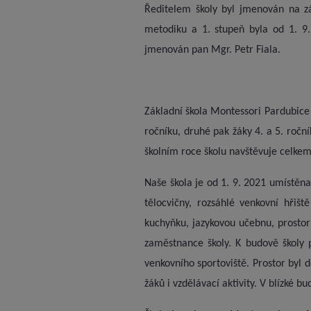
Ředitelem školy byl jmenován na z
metodiku a 1. stupeň byla od 1. 9
jmenován pan Mgr. Petr Fiala.
Základní škola Montessori Pardubice j
ročníku, druhé pak žáky 4. a 5. roční
školním roce školu navštěvuje celkem 
Naše škola je od 1. 9. 2021 umístěn
tělocvičny, rozsáhlé venkovní hřiš
kuchyňku, jazykovou učebnu, prostor
zaměstnance školy. K budově školy p
venkovního sportoviště. Prostor byl
žáků i vzdělávací aktivity. V blízké b