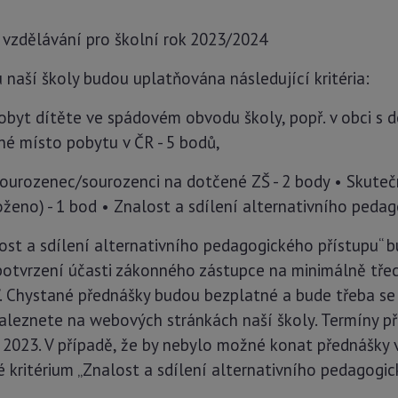
mu vzdělávání pro školní rok 2023/2024
u naší školy budou uplatňována následující kritéria:
pobyt dítěte ve spádovém obvodu školy, popř. v obci s
né místo pobytu v ČR - 5 bodů,
 sourozenec/sourozenci na dotčené ZŠ - 2 body • Skuteč
eno) - 1 bod • Znalost a sdílení alternativního pedago
lost a sdílení alternativního pedagogického přístupu“ 
otvrzení účasti zákonného zástupce na minimálně třec
. Chystané přednášky budou bezplatné a bude třeba se n
naleznete na webových stránkách naší školy. Termíny p
2023. V případě, že by nebylo možné konat přednášky 
ritérium „Znalost a sdílení alternativního pedagogic