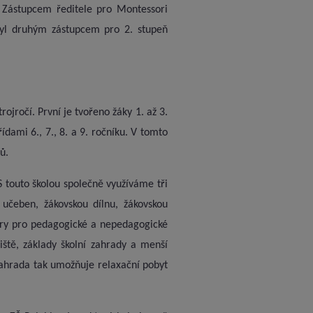
 Zástupcem ředitele pro Montessori
byl druhým zástupcem pro 2. stupeň
ojročí. První je tvořeno žáky 1. až 3.
ídami 6., 7., 8. a 9. ročníku. V tomto
ů.
 touto školou společně využíváme tři
 učeben, žákovskou dílnu, žákovskou
tory pro pedagogické a nepedagogické
iště, základy školní zahrady a menší
zahrada tak umožňuje relaxační pobyt