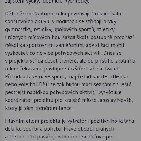
zajištění výuky,“ doplňuje Rychtecký.
Děti během školního roku poznávají širokou škálu
sportovních aktivit. V hodinách se střídají prvky
gymnastiky, rytmiky, úpolových sportů, atletiky
i různých míčových her. Každá škola postupně prochází
několika sportovními zaměřeními, aby si žáci mohli
vyzkoušet co nejvíce pohybových aktivit. „Dnes se
v projektu střídá deset trenérů, ale od příštího školního
roku očekáváme postupné rozšíření až na dvacet.
Přibudou také nové sporty, například karate, atletika
nebo volejbal. Děti se tak budou moci seznámit s ještě
pestřejší nabídkou pohybových aktivit,“ vysvětluje
koordinátor projektu pro krajské město Jaroslav Novák,
který je sám trenérem tance.
Hlavním cílem projektu je vytváření pozitivního vztahu
dětí ke sportu a pohybu. Právě období druhých
a třetích tříd považují odborníci za klíčové pro