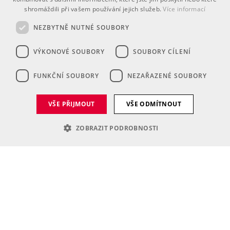
shromáždili při vašem používání jejich služeb.
Více informací
NEZBYTNĚ NUTNÉ SOUBORY
VÝKONOVÉ SOUBORY
SOUBORY CÍLENÍ
FUNKČNÍ SOUBORY
NEZAŘAZENÉ SOUBORY
Je i vaše školství inspirativní a plné
nápadů?
VŠE PŘIJMOUT
VŠE ODMÍTNOUT
ZOBRAZIT PODROBNOSTI
Nezbytně nutné soubory
Výkonové soubory
Soubory cílení
Funkční soubory
Nezařazené soubory
Nezbytně nutné soubory cookie umožňují základní funkce webových
stránek, jako je přihlášení uživatele a správa účtu. Webové stránky nelze
bez nezbytně nutných souborů cookie správně používat.