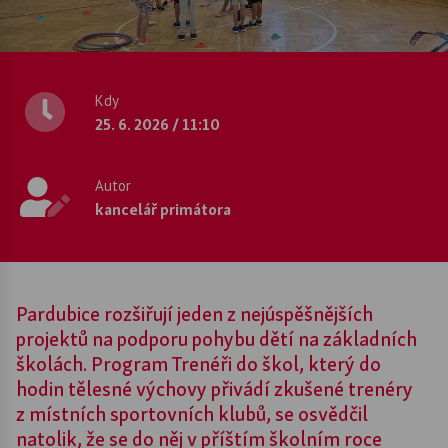
Kdy
25. 6. 2026 / 11:10
Autor
kancelář primátora
Pardubice rozšiřují jeden z nejúspěšnějších
projektů na podporu pohybu dětí na základních
školách. Program Trenéři do škol, který do
hodin tělesné výchovy přivádí zkušené trenéry
z místních sportovních klubů, se osvědčil
natolik, že se do něj v příštím školním roce