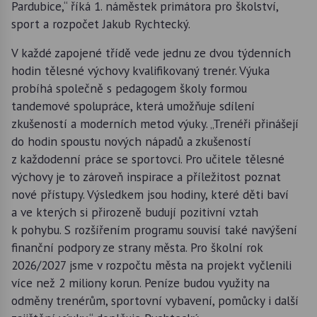
Pardubice,“ říká 1. náměstek primátora pro školství,
sport a rozpočet Jakub Rychtecký.
V každé zapojené třídě vede jednu ze dvou týdenních
hodin tělesné výchovy kvalifikovaný trenér. Výuka
probíhá společně s pedagogem školy formou
tandemové spolupráce, která umožňuje sdílení
zkušeností a moderních metod výuky. „Trenéři přinášejí
do hodin spoustu nových nápadů a zkušeností
z každodenní práce se sportovci. Pro učitele tělesné
výchovy je to zároveň inspirace a příležitost poznat
nové přístupy. Výsledkem jsou hodiny, které děti baví
a ve kterých si přirozeně budují pozitivní vztah
k pohybu. S rozšířením programu souvisí také navýšení
finanční podpory ze strany města. Pro školní rok
2026/2027 jsme v rozpočtu města na projekt vyčlenili
více než 2 miliony korun. Peníze budou využity na
odměny trenérům, sportovní vybavení, pomůcky i další