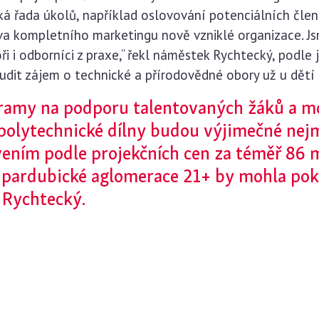
ká řada úkolů, například oslovování potenciálních člen
rava kompletního marketingu nově vzniklé organizace. J
i i odborníci z praxe,“ řekl náměstek Rychtecký, podle
udit zájem o technické a přírodovědné obory už u dětí 
gramy na podporu talentovaných žáků a 
 polytechnické dílny budou výjimečné ne
ením podle projekčních cen za téměř 86 m
-pardubické aglomerace 21+ by mohla pok
 Rychtecký.