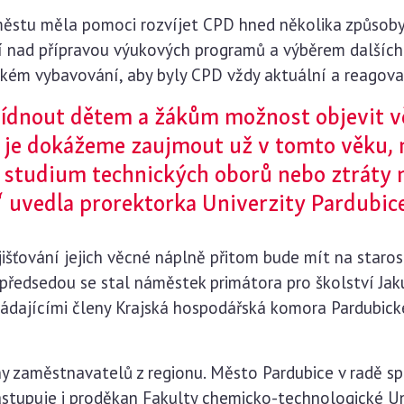
městu měla pomoci rozvíjet CPD hned několika způsoby
cí nad přípravou výukových programů a výběrem dalšíc
kém vybavování, aby byly CPD vždy aktuální a reagova
ídnout dětem a žákům možnost objevit vě
d je dokážeme zaujmout už v tomto věku, 
 studium technických oborů nebo ztráty
,“ uvedla prorektorka Univerzity Pardubi
išťování jejich věcné náplně přitom bude mít na staros
 předsedou se stal náměstek primátora pro školství Jak
ládajícími členy Krajská hospodářská komora Pardubick
any zaměstnavatelů z regionu. Město Pardubice v radě 
astupuje i proděkan Fakulty chemicko-technologické Un