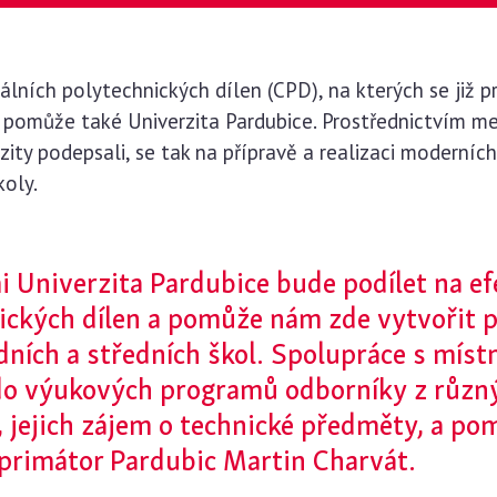
lních polytechnických dílen (CPD), na kterých se již p
pomůže také Univerzita Pardubice. Prostřednictvím m
rzity podepsali, se tak na přípravě a realizaci modern
koly.
mi Univerzita Pardubice bude podílet na e
ických dílen a pomůže nám zde vytvořit p
dních a středních škol. Spolupráce s míst
do výukových programů odborníky z různý
í, jejich zájem o technické předměty, a po
 primátor Pardubic Martin Charvát.