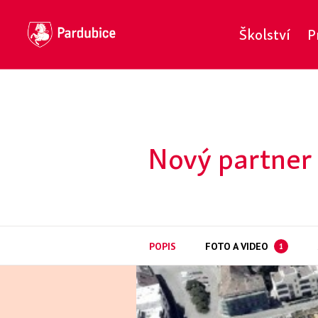
Školství
P
Nový partner 
POPIS
FOTO A VIDEO
1