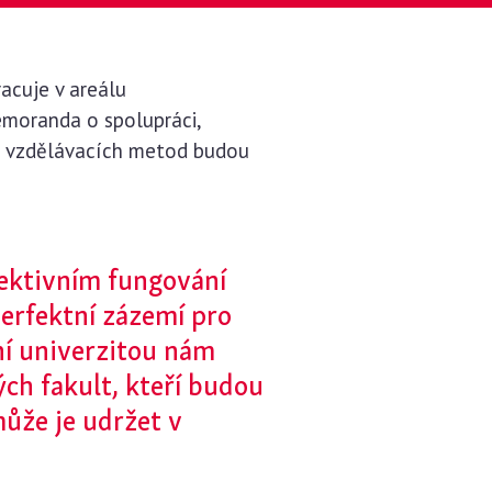
racuje v areálu
emoranda o spolupráci,
ích vzdělávacích metod budou
fektivním fungování
erfektní zázemí pro
ní univerzitou nám
ch fakult, kteří budou
může je udržet v