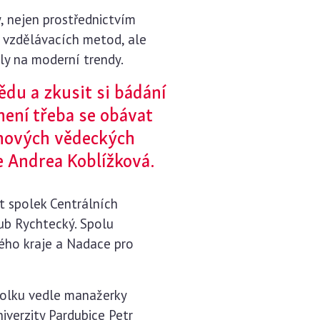
, nejen prostřednictvím
h vzdělávacích metod, ale
ly na moderní trendy.
du a zkusit si bádání
není třeba se obávat
 nových vědeckých
ce Andrea Koblížková.
t spolek Centrálních
ub Rychtecký. Spolu
ého kraje a Nadace pro
spolku vedle manažerky
iverzity Pardubice Petr