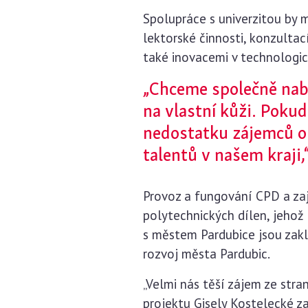
Spolupráce s univerzitou by 
lektorské činnosti, konzulta
také inovacemi v technologic
„Chceme společně nab
na vlastní kůži. Poku
nedostatku zájemců o
talentů v našem kraji
Provoz a fungování CPD a zaj
polytechnických dílen, jehož
s městem Pardubice jsou zak
rozvoj města Pardubic.
„Velmi nás těší zájem ze str
projektu Gisely Kostelecké z