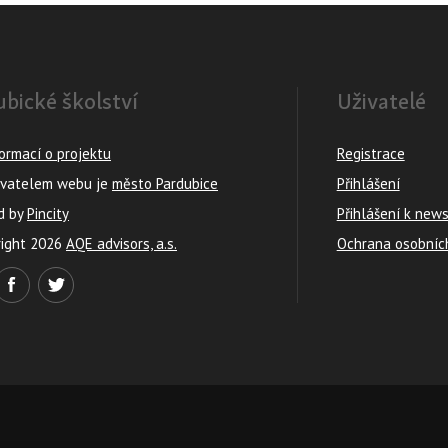
bické školství
Uživatelé
formací o projektu
Registrace
ovatelem webu je
město Pardubice
Přihlášení
d by
Pincity
Přihlášení k new
right 2026
AQE advisors, a.s.
Ochrana osobníc