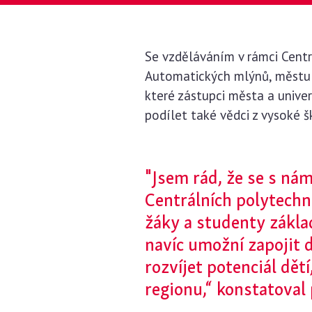
Se vzděláváním v rámci Centrá
Automatických mlýnů, městu 
které zástupci města a unive
podílet také vědci z vysoké š
"Jsem rád, že se s ná
Centrálních polytechn
žáky a studenty zákla
navíc umožní zapojit 
rozvíjet potenciál dět
regionu,“ konstatoval