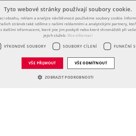
Tyto webové stránky používají soubory cookie.
zaci obsahu, reklam a analýze návštěvnosti používáme soubory cookie. Infor
našich stránek také sdílíme s našimi reklamními a analytickými partnery, kte
še školství inspirativní a plné
s dalšími informacemi, které jste jim poskytli nebo které shromáždili při vaš
jejich služeb.
Více informací
VÝKONOVÉ SOUBORY
SOUBORY CÍLENÍ
FUNKČNÍ 
VŠE PŘIJMOUT
VŠE ODMÍTNOUT
ZOBRAZIT PODROBNOSTI
é soubory
Výkonové soubory
Soubory cílení
Funkční soubory
Neza
h stránek, jako je přihlášení uživatele a správa účtu. Webové stránky nelze bez nez
í
Popis