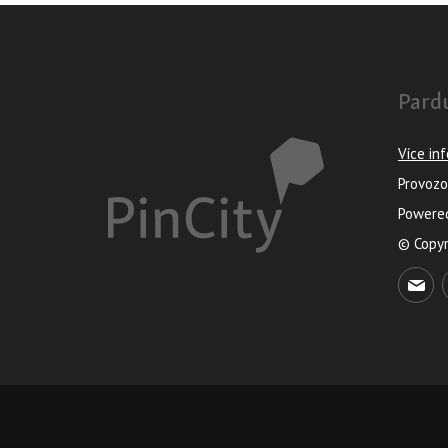
Pardu
Více in
Provoz
Powere
© Copy