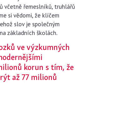
ů včetně řemeslníků, truhlářů
sme si vědomi, že klíčem
 jehož slov je společným
na základních školách.
mozků ve výzkumných
jmodernějšími
ilionů korun s tím, že
rýt až 77 milionů