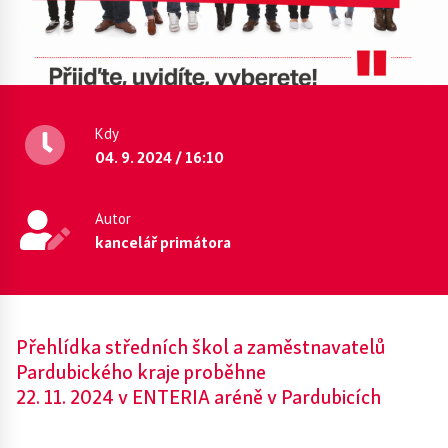
Kdy
04. 9. 2024 / 16:10
Autor
kancelář primátora
Přehlídka středních škol a zaměstnavatelů
Pardubického kraje proběhne
22. 11. 2024 v ENTERIA aréně v Pardubicích