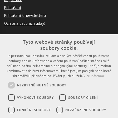
Přihlášení
Přihlášení k newsletteru
Ochrana osobních údajů
Tyto webové stránky používají
Pravidla
soubory cookie.
Návod k použití
K personalizaci obsahu, reklam a analýze návštěvnosti používáme
soubory cookie. Informace o vašem používání našich stránek také
Podmínky použití
sdílíme s našimi reklamními a analytickými partnery, kteří je mohou
kombinovat s dalšími informacemi, které jste jim poskytli nebo které
Prohlášení o přístupnosti
shromáždili při vašem používání jejich služeb.
Více informací
NEZBYTNĚ NUTNÉ SOUBORY
VÝKONOVÉ SOUBORY
SOUBORY CÍLENÍ
FUNKČNÍ SOUBORY
NEZAŘAZENÉ SOUBORY
Je i vaše školství inspirativní a plné