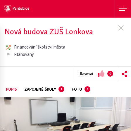
město Pardubice
Přihlásit k odběru novinek
Nová budova ZUŠ Lonkova
E-mail
Po přihlášení zkontrolujte svůj e-mail (případně
Financování školství města
spam) kvůli potvrzení odběru novinek.
Plánovaný
Souhlasím se zpracováním
osobních údajů
Hlasovat
0
PŘIHLÁSIT SE
POPIS
ZAPOJENÉ ŠKOLY
FOTO
1
3