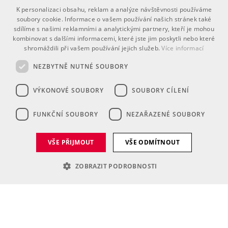
K personalizaci obsahu, reklam a analýze návštěvnosti používáme
soubory cookie. Informace o vašem používání našich stránek také
sdílíme s našimi reklamními a analytickými partnery, kteří je mohou
kombinovat s dalšími informacemi, které jste jim poskytli nebo které
shromáždili při vašem používání jejich služeb.
Více informací
NEZBYTNĚ NUTNÉ SOUBORY
VÝKONOVÉ SOUBORY
SOUBORY CÍLENÍ
FUNKČNÍ SOUBORY
NEZAŘAZENÉ SOUBORY
VŠE PŘIJMOUT
VŠE ODMÍTNOUT
ZOBRAZIT PODROBNOSTI
Nezbytně nutné soubory
Výkonové soubory
Soubory cílení
Funkční soubory
Nezařazené soubory