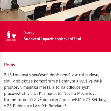
Priority
Budovaní kapacit a vybavení škol
Popis
ZUŠ Lonkova v současné době nemá vlastní budovu,
sídlí v objektu s komerčním nájemným a využívá další
prostory v majetku města, a to na odloučených
pracovištích v ulici Kosmonautů, Nová a Mozartova.
Kromě toho má ZUŠ odloučená pracoviště v ZŠ Svítkov,
v ZŠ Dubina a v Lázních Bohdaneč.