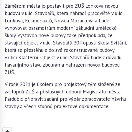
Záměrem města je postavit pro ZUŠ Lonkova novou
budovu v ulici Stavbařů, která nahradí pracoviště v ulici
Lonkova, Kosmonautů, Nová a Mozartova a bude
vyhovovat parametrům moderní základní umělecké
školy. Výstavba nové budovy také předpokládá, že
stávající objekt v ulici Stavbařů 304 opustí škola Svítání,
která se přestěhuje do své rekonstruované budovy
v ulici Klášterní. Objekt v ulici Stavbařů bude z důvodu
havarijního stavu zbourán a nahrazen novou budovou
ZUŠ.
V roce 2021 je úkolem pro projektový tým složený ze
zástupců ZUŠ a příslušných odborů Magistrátu města
Pardubic připravit zadání pro výběr zpracovatele návrhu
stavby a všech stupňů projektové dokumentace.